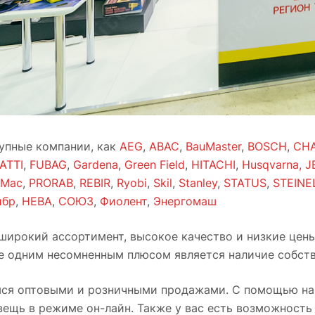
рупные компании, как
AEG
,
ABAC
,
BauMaster
,
BOSCH
,
CH
ATTI
,
FUBAG
,
Gardena
,
Green Field
,
HITACHI
,
Husqvarna,
J
-Mac
,
PRORAB
,
REBIR
,
Ryobi
,
Skil
,
Stanley
,
STATUS
,
STEINE
ибр
,
НЕВА
,
СОЮЗ
,
Фиолент
,
Энергомаш
 широкий ассортимент, высокое качество и низкие цен
е одним несомненным плюсом является наличие собств
ся оптовыми и розничными продажами. С помощью наш
ещь в режиме он-лайн. Также у вас есть возможность