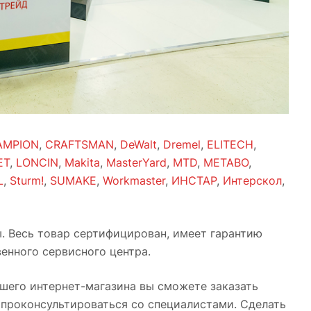
AMPION
,
CRAFTSMAN
,
DeWalt
,
Dremel
,
ELITECH
,
ET
,
LONCIN
,
Makita
,
MasterYard
,
MTD
,
METABO
,
L
,
Sturm!
,
SUMAKE
,
Workmaster
,
ИНСТАР
,
Интерскол
,
ы. Весь товар сертифицирован, имеет гарантию
енного сервисного центра.
его интернет-магазина вы сможете заказать
 проконсультироваться со специалистами. Сделать