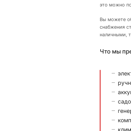
это можно п
Вы можете об
снабжения ст
наличными, 
Что мы пр
элек
ручн
акку
садо
гене
комп
клим