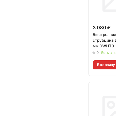
3 080 ₽
Быстрозаж
струбцина 
мм DWHT0-
0
Есть в н
В корзину