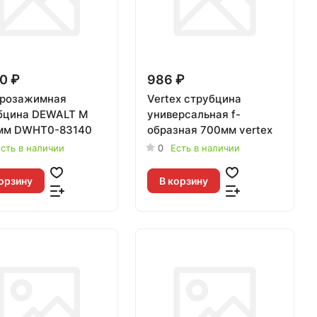
0 ₽
986 ₽
розажимная
Vertex струбцина
бцина DEWALT M
универсальная f-
мм DWHT0-83140
образная 700мм vertex
сть в наличии
0
Есть в наличии
орзину
В корзину