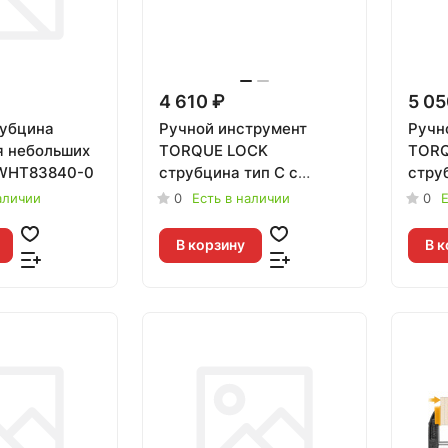
4 610 ₽
5 05
рубцина
Ручной инструмент
Ручн
 небольших
TORQUE LOCK
TORQ
DWHT83840-0
струбцина тип С с
стру
неподвижными губками
шарн
аличии
0
Есть в наличии
0
Е
18" (480мм) замена для
(480мм) за
48223530
4822
В корзину
В к