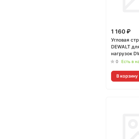
1 160 ₽
Угловая ст
DEWALT для
нагрузок 
0
Есть в н
В корзину