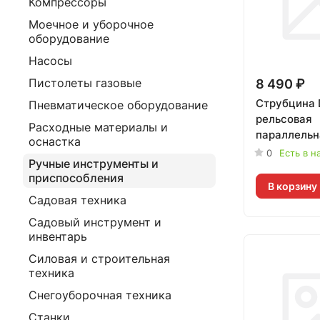
Компрессоры
Моечное и уборочное
оборудование
Насосы
Пистолеты газовые
8 490 ₽
Струбцина
Пневматическое оборудование
рельсовая
Расходные материалы и
параллельн
оснастка
675кг DWHT
0
Есть в н
Ручные инструменты и
приспособления
В корзину
Садовая техника
Садовый инструмент и
инвентарь
Силовая и строительная
техника
Снегоуборочная техника
Станки