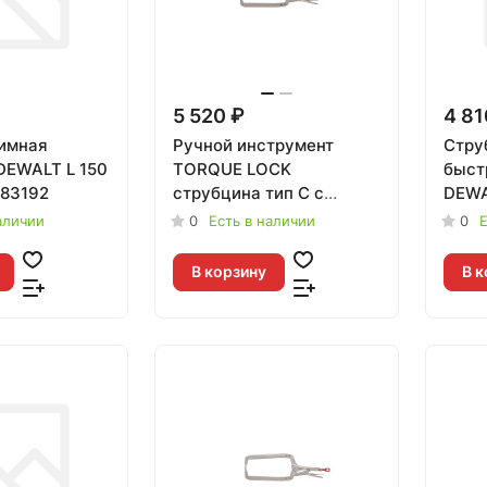
5 520 ₽
4 81
имная
Ручной инструмент
Стру
DEWALT L 150
TORQUE LOCK
быст
83192
струбцина тип С с
DEWA
неподвижными губками
L, 91
аличии
0
Есть в наличии
0
Е
18" (480мм) замена для
48223529
В корзину
В к