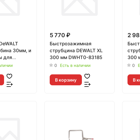
5 770 ₽
2 98
 DeWALT
Быстрозажимная
Быст
убина 30мм, и
струбцина DEWALT XL
стру
ы для
300 мм DWHT0-83185
300 
к столу
аличии
0
Есть в наличии
0
Е
3-0
В корзину
В к