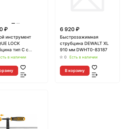
0 ₽
6 920 ₽
ой инструмент
Быстрозажимная
UE LOCK
струбцина DEWALT XL
бцина тип С с
910 мм DWHT0-83187
ирными губками 18"
сть в наличии
0
Есть в наличии
мена для
3520
орзину
В корзину