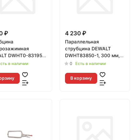
0 ₽
4 230 ₽
бцина
Параллельная
розажимная
струбцина DEWALT
LT DWHT0-83195,
DWHT83850-1, 300 мм,
0 мм.
450 кг
сть в наличии
0
Есть в наличии
орзину
В корзину