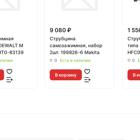
9 080 ₽
1 55
имная
Струбцина
Стру
 DEWALT M
самозажимная, набор
типа
HT0-83139
2шт. 199826-6 Makita
HFC0
аличии
0
Есть в наличии
0
Е
В корзину
В к