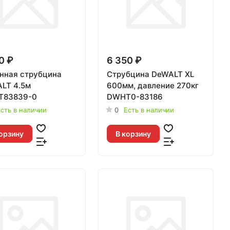
0 ₽
6 350 ₽
нная струбцина
Струбцина DeWALT XL
LT 4.5м
600мм, давление 270кг
T83839-0
DWHT0-83186
сть в наличии
0
Есть в наличии
орзину
В корзину