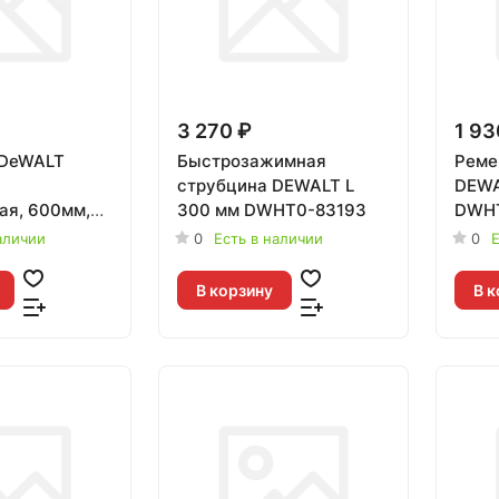
3 270 ₽
1 93
 DeWALT
Быстрозажимная
Реме
струбцина DEWALT L
DEWA
ая, 600мм,
300 мм DWHT0-83193
DWH
83831-1
аличии
0
Есть в наличии
0
Е
В корзину
В к